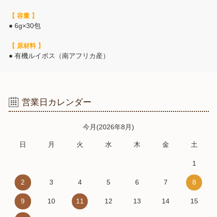
【 容量 】
● 6g×30包
【 原材料 】
● 有機ルイボス（南アフリカ産）
営業日カレンダー
今月(2026年8月)
日
月
火
水
木
金
土
1
2
3
4
5
6
7
8
9
10
11
12
13
14
15