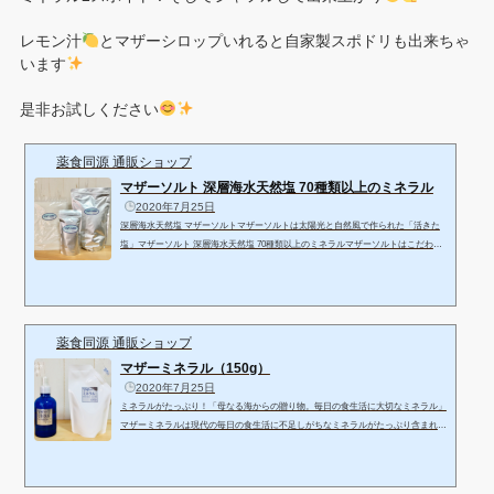
レモン汁
とマザーシロップいれると自家製スポドリも出来ちゃ
います
是非お試しください
薬食同源 通販ショップ
マザーソルト 深層海水天然塩 70種類以上のミネラル
2020年7月25日
深層海水天然塩 マザーソルトマザーソルトは太陽光と自然風で作られた「活きた
塩」マザーソルト 深層海水天然塩 70種類以上のミネラルマザーソルトはこだわり
ぬいた水とこだわりぬいた塩、そしてお米。それは日本人である私達にとってかけ
がえのないもの。シンプルだからこそ、ごまかせない。カラダの芯まで沁み込む
『Mother's』からの愛情たっぷりの贈り物です。太陽光と自然風で作られた“活き
た塩”※ 天然ミネラルが生体の隅々に働きかけ健康のお手伝いをします。◆マザー
ソルト詳細［ 容量 ］ … 250g、750g、1.5kgマザーソルトは...
薬食同源 通販ショップ
マザーミネラル（150g）
2020年7月25日
ミネラルがたっぷり！「母なる海からの贈り物。毎日の食生活に大切なミネラル」
マザーミネラルは現代の毎日の食生活に不足しがちなミネラルがたっぷり含まれて
おります。38億年前、地球の生命は濃密なミネラルの原始の海で誕生しました。こ
の生命の起源が、全ての生命体において、ミネラルが必須栄養素である根拠となっ
ています。ミネラルは生命の源（生命発生時の微量元素）であり、摂取し続けなけ