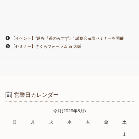
れば、私たちは生きてゆくことは出来ません。マザーミネラルは現代の毎日の食生
活に不足しがちなミネラルがたっぷり含まれております。...
【イベント】”越谷『茶のみすず』” 試食会＆塩セミナーを開催
【セミナー】さくらフォーラム in 大阪
営業日カレンダー
今月(2026年8月)
日
月
火
水
木
金
土
1